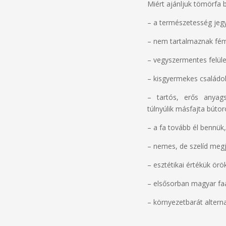
Miért ajánljuk tömörfa 
– a természetesség jegy
– nem tartalmaznak fé
– vegyszermentes felül
– kisgyermekes családok 
– tartós, erős anyag
túlnyúlik másfajta búto
– a fa tovább él bennük
– nemes, de szelíd megj
– esztétikai értékük örö
– elsősorban magyar fa
– környezetbarát alterna