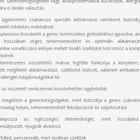
ani. Gerincbetegségekkel vagy alvásproblémákkal küszködők, allergi
ra is ideális választás.
ágykerethez csatlakozó speciális kéttámaszú tartókeret biztosít
betét tökéletes működését.
uplasoros lécesbetét a gerinc természetes görbületéhez igazodva, a
es hosszában végez tehermentesítést és optimális alátámaszt
édiai vonatkozású előnyei mellett kiváló szellőzést kölcsönöz a komp
lsőnek.
természetes összetételű matrac legfőbb funkciója a kényelem
ett megfelelő alátámasztást, szellőzést biztosít, valamint antibakteri
tiallergén tulajdonságokkal bír.
 az összetett rendszernek köszönhetően ágybelsőnk:
t megelőzni a gerincbetegségeket, mert biztosítja a gerinc számár
miailag helyes, tehermentesített fekvőpozíciót és súlyelosztást
alapozza az egészséges életminőséget, mert hozzájáru
ensúlyozott, nyugodt alváshoz
fülled, penszesedik, mert kiválóan szellőzik