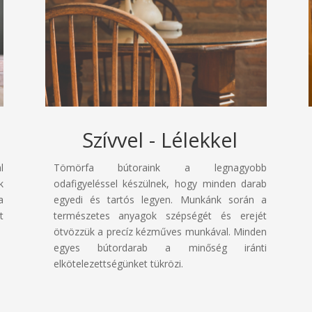
Szívvel - Lélekkel
l
Tömörfa bútoraink a legnagyobb
k
odafigyeléssel készülnek, hogy minden darab
a
egyedi és tartós legyen. Munkánk során a
t
természetes anyagok szépségét és erejét
ötvözzük a precíz kézműves munkával. Minden
egyes bútordarab a minőség iránti
elkötelezettségünket tükrözi.