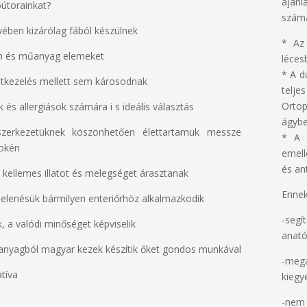
ajánl
bútorainkat?
számá
ében kizárólag fából készülnek
* Az 
m és műanyag elemeket
léces
* A d
etkezelés mellett sem károsodnak
telj
Ortop
és allergiások számára i s ideális választás
ágybe
szerkezetüknek köszönhetően élettartamuk messze
* A 
rokén
emell
és an
, kellemes illatot és melegséget árasztanak
Ennek
elenésük bármilyen enteriőrhöz alkalmazkodik
-segí
k, a valódi minőséget képviselik
anató
anyagból magyar kezek készítik őket gondos munkával
-meg
tíva
kiegy
-nem 