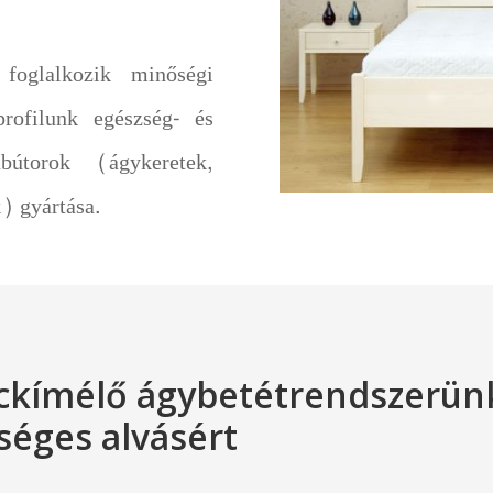
foglalkozik minőségi
profilunk egészség- és
bútorok (ágykeretek,
) gyártása.
ckímélő ágybetétrendszerün
séges alvásért