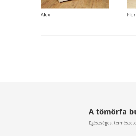
Alex
Fló
A tömörfa bú
Egészséges, természetes