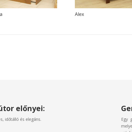
ra
Alex
tor előnyei:
Ge
, időtálló és elegáns.
Egy g
melye