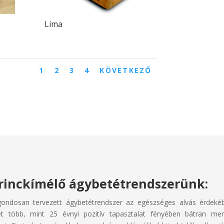
Lima
1
2
3
4
KÖVETKEZŐ
rinckímélő ágybetétrendszerünk:
ondosan tervezett ágybetétrendszer az egészséges alvás érdeké
t több, mint 25 évnyi pozitív tapasztalat fényében bátran me